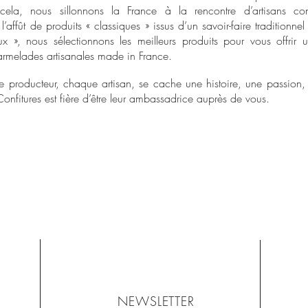
 cela, nous sillonnons la France à la rencontre d’artisans conf
l’affût de produits « classiques » issus d’un savoir-faire traditionne
ux », nous sélectionnons les meilleurs produits pour vous offr
marmelades artisanales made in France.
e producteur, chaque artisan, se cache une histoire, une passion, u
nfitures est fière d’être leur ambassadrice auprès de vous.
NEWSLETTER