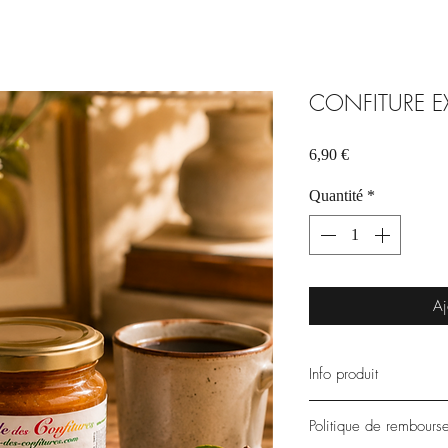
CONFITURE E
Prix
6,90 €
Quantité
*
Aj
Info produit
Pot de 250 g → 27,60
Politique de rembours
Valeurs nutritionnelle