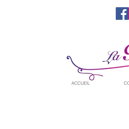
Tel. 06 60 66 56 91
contact@la-ronde-des-confitures.com
ACCUEIL
C