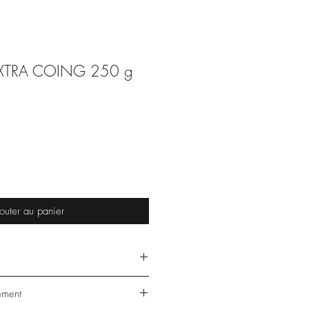
XTRA COING 250 g
outer au panier
 €/kg
ement
s (en g pour 100 g):