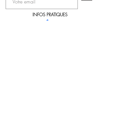
INFOS PRATIQUES
Politique de Confidentialité
Mode de livraisons
Conditions Générales de Vente
Paiement sécurisé
Mentions légales
Gestion des données personnelles