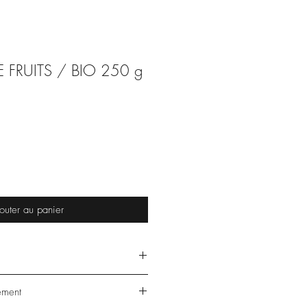
E FRUITS / BIO 250 g
outer au panier
 €/kg
ement
fruits pour 100 g.