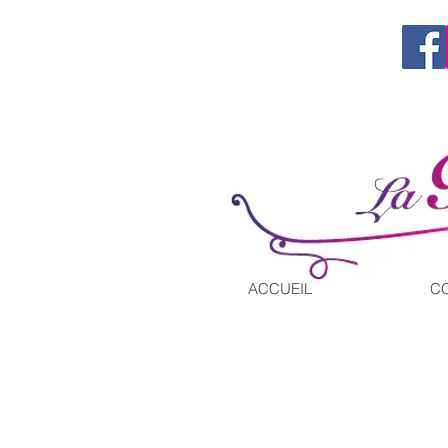
Tel. 06 60 66 56 91
contact@la-ronde-des-confitures.com
ACCUEIL
C