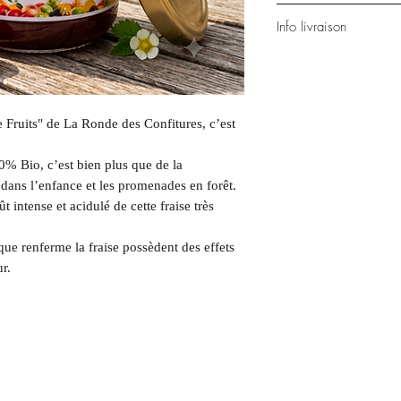
Teneur totale en sucr
Le délai de retour 
Info livraison
moins.
Les frais de retour 
Ingrédients : fraise 
Le processus de re
Modes de livraison:
gélifiant : pectine de f
livraison choisi par
en relais, remise e
*ingrédients issus de l
Les conditions de r
livraison).
Valeurs nutritionnelle
(produit non ouver
Livraison en Franc
Fruits" de La Ronde des Confitures, c’est
Energie : 738kJ/174kc
Les modalités de 
destinations merci 
Matières grasses: 0.3 d
règlement de la c
contact@la-ronde-
glucides 40 dont sucre
70% Bio, c’est bien plus que de la
Les frais de livrai
0.06
dans l’enfance et les promenades en forêt.
livraison
t intense et acidulé de cette fraise très
Délais de livraison
commande): 3-8 jo
 que renferme la
fraise
possèdent des effets
r.