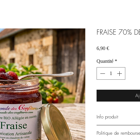
FRAISE 70% D
Prix
6,90 €
Quantité
*
Aj
Info produit
Pot de 250 g → 27,60
Politique de rembours
Préparée avec 70 g de 