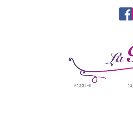
Tel. 06 60 66 56 91
contact@la-ronde-des-confitures.com
ACCUEIL
C