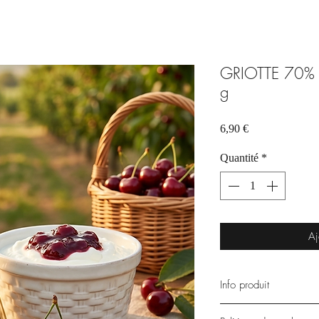
GRIOTTE 70% 
g
Prix
6,90 €
Quantité
*
Aj
Info produit
Pot de 250 g → 27,60