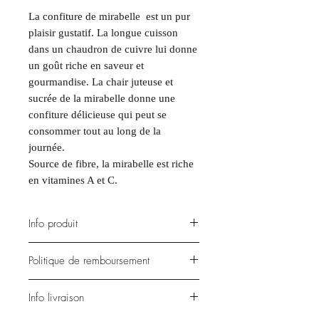
La confiture de mirabelle est un pur
plaisir gustatif. La longue cuisson
dans un chaudron de cuivre lui donne
un goût riche en saveur et
gourmandise.
La chair juteuse et
sucrée de la mirabelle donne une
confiture délicieuse qui peut se
consommer tout au long de la
journée.
Source de fibre, la mirabelle est riche
en vitamines A et C.
Info produit
Pot de 370 g → 18,65 €/kg
Politique de remboursement
Préparée avec 55 g de fruits pour 100
g.
Le délai de retour : 15 jours
Info livraison
Teneur totale en sucre 60 g pour
Les frais de retour : à la charge du
100g.
client